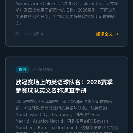
Associazione Calcio（足球协会），Juventus（尤文图
斯）则直接使用了都灵市的旧称。2026赛季，了解这些
英语球队名的含义，将帮助您更好地欣赏意甲足球的魅
力。
阅读全文
1,987 次阅读
欧冠
2026年3月
欧冠赛场上的英语球队名：2026赛季
参赛球队英文名称速查手册
2026赛季欧洲冠军联赛汇聚了欧洲最顶级的足球俱乐
部，每支球队都有其独特的英语球队名。从英超的
Manchester City、Liverpool，到西甲的Real
Madrid、Atlético Madrid，再到德甲的FC Bayern
München、Borussia Dortmund，这些英语球队名在欧