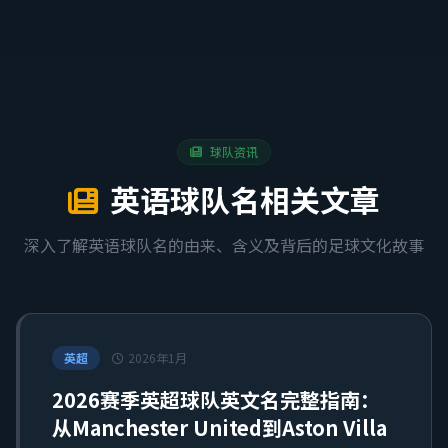
球队资讯
英语球队名相关文章
深入了解英语球队名的由来、含义及背后的足球文化故事
英超
2026年1月
2026赛季英超球队英文名完整指南：
从Manchester United到Aston Villa