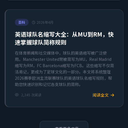
百科
2026年4月
英语球队名缩写大全：从MU到RM，快
速掌握球队简称规则
在体育新闻和社交媒体中，球队的英语缩写被广泛使
用。Manchester United常被简写为MU，Real Madrid
缩写为RM，FC Barcelona缩写为FCB。这些缩写不仅简
洁易记，更成为了足球文化的一部分。本文将系统整理
2026赛季欧洲主流联赛球队的英语球队名缩写规则，帮
助您快速识别和记忆各支球队的简称。
阅读全文
2,345 次阅读