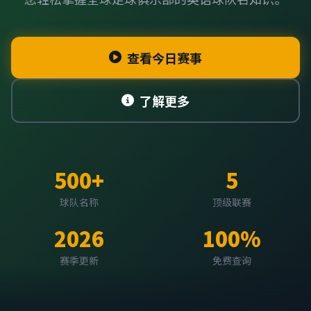
查看今日赛事
了解更多
500+
5
球队名称
顶级联赛
2026
100%
赛季更新
免费查询