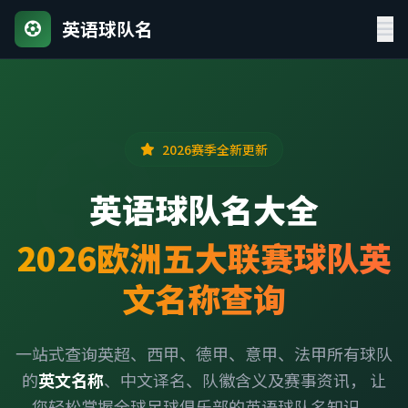
英语球队名
2026赛季全新更新
英语球队名大全
2026欧洲五大联赛球队英
文名称查询
一站式查询英超、西甲、德甲、意甲、法甲所有球队
的
英文名称
、中文译名、队徽含义及赛事资讯， 让
您轻松掌握全球足球俱乐部的英语球队名知识。