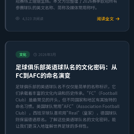
冠赛场上熠熠生辉。本文为您整理了2026赛季欧冠所有
参赛球队的英文名称、简称及媒体常用称呼。
阅读全文
4,523 次阅读
文化
2026年3月
足球俱乐部英语球队名的文化密码：从
FC到AFC的命名演变
足球俱乐部的英语球队名不仅仅是简单的名称标识，它
们承载着丰富的文化内涵和历史传承。"FC"（Football
Club）是最常见的开头，但不同国家和地区有其独特的
命名习惯。英国球队常用"AFC"（Association Football
Club），西班牙球队喜欢用"Real"（皇家），德国球队
则保留德语原名。了解这些英语球队名的文化密码，能
让我们更深入地理解世界足球的多样性。